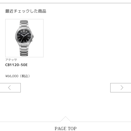
重量:85g
厚み:9.3mm
最近チェックした商品
ケースサイズ(横幅):38.0mm
ケーススーパーチタニウム
表面処理:デュラテクトチタンカーバイト(シルバー色)
ガラス:サファイアガラス（無反射コーティング）
バンド:三ツ折れプッシュタイプ
＜機能特長＞
-充電残量表示機能
-充電警告機能
アテッサ
-過充電防止機能
CB1120-50E
-パワーセーブ機能
-フル充電時約2年可動(パワーセーブ作動時)
¥66,000（税込）
-日中米欧電波受信
-受信局自動選択機能
-定時受信機能
-強制受信機能
-パーペチュアルカレンダー
-日付表示
-ダイレクトフライト
-ワールドタイム機能(26時差)
-サマータイム機能
PAGE TOP
-パーフェックス(JIS1種耐磁、衝撃検知機能、針自動補正機能)