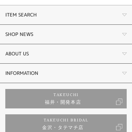
ITEM SEARCH
婚約指輪
SHOP NEWS
結婚指輪
タケウチのこだわり
ABOUT US
セットリング
プロポーズサポート
会社概要
INFORMATION
婚約ネックレス
ブランドリスト
店舗情報
ご来店予約
TAKEUCHI
福井・開発本店
エタニティリング
ジュエリーリフォーム
お客様の声
特定商取引に関する表記
TAKEUCHI BRIDAL
真珠
金沢・タテマチ店
福井指輪工房｜手作りペアリング
お問い合わせ
プライバシーポリシー