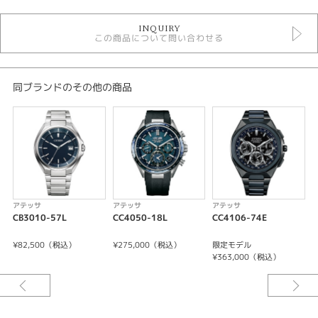
時計
INQUIRY
メンズウォッチ
この商品について問い合わせる
黒文字盤
金属ベルト
ソーラー電波
10気圧防水
同ブランドのその他の商品
アテッサ
メンズ 腕時計
性別
メンズ
腕時計
アテッサ
アテッサ
アテッサ
CB3010-57L
CC4050-18L
CC4106-74E
C
ATTESA
¥82,500（税込）
¥275,000（税込）
限定モデル
¥
紹介文
¥363,000（税込）
キャリバーNo/H149
精度:±15秒／月（非受信時）