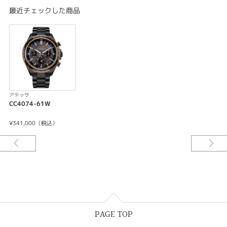
重量:111g
最近チェックした商品
厚み:15.4mm
ケースサイズ(横幅):44.6mm
ケース:デュラテクトピンク・デュラテクトDLC(ピンクゴールド色・ブラッ
ク色)
ガラス:デュアル球面サファイアガラス（クラリティ・コーティング）
バンド:三ツ折れプッシュタイプ
＜機能特長＞
-充電量表示機能
アテッサ
-充電警告機能
CC4074-61W
-充電禁止温度検出機能
-過充電防止機能
¥341,000（税込）
-過放電検出機能
-パワーセーブ機能
-ライトレベル インディケーター
-フル充電時約5年可動(パワーセーブ作動時)
-衛星電波受信機能
-位置情報取得機能
-パーペチュアルカレンダー
-デイ＆デイト表示
-1/20秒クロノグラフ(24時間計)
PAGE TOP
-ダブルダイレクトフライト
-ワールドタイム機能(39時差)