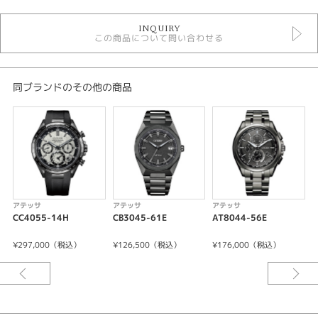
時計
INQUIRY
メンズウォッチ
この商品について問い合わせる
黒文字盤
金属ベルト
ソーラーGPS
10気圧防水
同ブランドのその他の商品
アテッサ
メンズ 腕時計
性別
メンズ
腕時計
アテッサ
アテッサ
アテッサ
CC4055-14H
CB3045-61E
AT8044-56E
B
ATTESA
¥297,000（税込）
¥126,500（税込）
¥176,000（税込）
¥
紹介文
キャリバーNo/F950
精度:±5秒／月(非受信時)