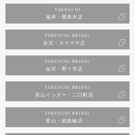
婚約ネックレス
ブランドリスト
店舗情報
ご来店予約
TAKEUCHI
福井・開発本店
エタニティリング
ジュエリーリフォーム
お客様の声
特定商取引に関する表記
TAKEUCHI BRIDAL
真珠
金沢・タテマチ店
福井指輪工房｜手作りペアリング
お問い合わせ
プライバシーポリシー
TAKEUCHI BRIDAL
時計
福井指輪工房｜手作り結婚指輪 and 婚約指輪
金沢・野々市店
福井指輪工房｜手作り婚約指輪 プロポーズプラン
TAKEUCHI BRIDAL
富山インター・二口町店
TAKEUCHI BRIDAL
富山・総曲輪店