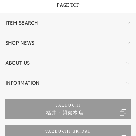
-1/20秒クロノグラフ(60分計)
PAGE TOP
-ダイレクトフライト
-ワールドタイム機能(26時差)
-サマータイム機能
ITEM SEARCH
-パーフェックスマルチ3000(JIS1種耐磁、衝撃検知機能、針自動補正機能、
世界4エリア受信)
婚約指輪
SHOP NEWS
結婚指輪
タケウチのこだわり
ABOUT US
セットリング
プロポーズサポート
会社概要
INFORMATION
婚約ネックレス
ブランドリスト
店舗情報
ご来店予約
TAKEUCHI
福井・開発本店
エタニティリング
ジュエリーリフォーム
お客様の声
特定商取引に関する表記
TAKEUCHI BRIDAL