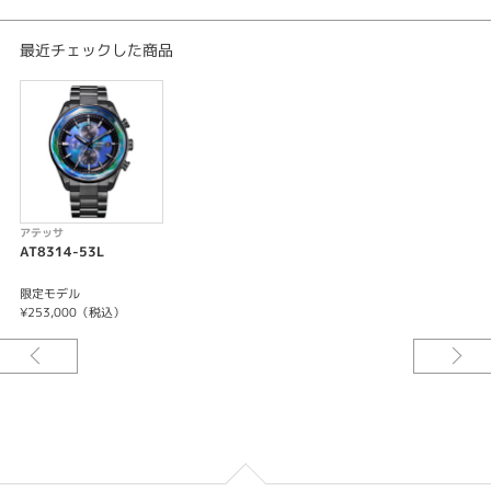
精度:±15秒／月(非受信時)
最近チェックした商品
重量:101g
厚み:13.0mm
ケースサイズ(横幅):43.5mm
ケース:スーパーチタニウム
表面処理:デュラテクトDLC(ブラック色)
ガラス:カットサファイアガラス（無反射コーティング）
バンド:三ツ折れプッシュタイプ
＜機能特長＞
アテッサ
-充電量表示機能
AT8314-53L
-充電警告機能
-過充電防止機能
限定モデル
-パワーセーブ機能
¥253,000（税込）
-フル充電時約10ヶ月可動(パワーセーブ作動時)
-日中米欧電波受信
-受信局自動選択機能
-定時受信機能
-強制受信機能
-パーペチュアルカレンダー
-デイ＆デイト表示
-24時間表示