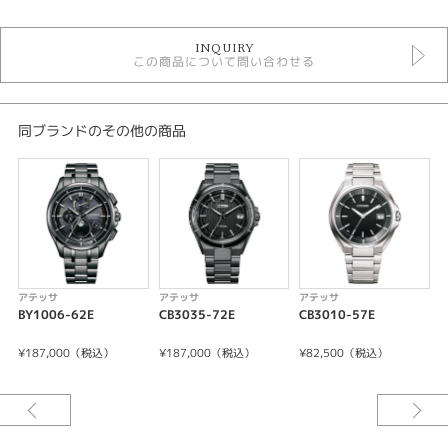
時計
INQUIRY
メンズウォッチ
この商品について問い合わせる
その他文字盤
金属ベルト
ソーラー電波
10気圧防水
同ブランドのその他の商品
アテッサ
メンズ 腕時計
性別
メンズ
腕時計
アテッサ
アテッサ
アテッサ
BY1006-62E
CB3035-72E
CB3010-57E
C
ATTESA
¥187,000（税込）
¥187,000（税込）
¥82,500（税込）
¥
紹介文
世界限定1,800本
キャリバーNo/H800