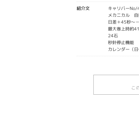
紹介文
キャリバーNo/4
メカニカル 自
日差＋45秒～－
最大巻上時約4
24石
秒針停止機能
カレンダー（日
こ