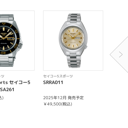
ーツ
セイコー5スポーツ
セイコー
ports セイコー5
SRRA011
Seiko
SA261
スポーツ
込)
2025年12月 発売予定
￥44,00
￥49,500(税込)