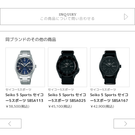
時計
INQUIRY
メンズウォッチ
この商品について問い合わせる
黒文字盤
金属ベルト
自動巻き
10気圧防水
同ブランドのその他の商品
メンズ 腕時計
セイコー5スポーツ
性別
メンズ
腕時計
セイコー5スポーツ
セイコー5スポーツ
セイコー5スポーツ
Seiko 5 Sports セイコ
Seiko 5 Sports セイコ
Seiko 5 Sports セイコ
S
セイコー5スポーツ
ー5スポーツ SBSA113
ー5スポーツ SBSA025
ー5スポーツ SBSA167
￥38,500(税込)
￥45,100(税込)
￥42,900(税込)
￥
紹介文
キャリバーNo/4R36
メカニカル 自動巻（手巻つき）
日差＋45秒～－35秒