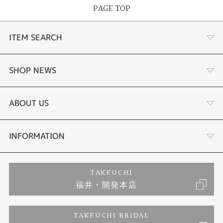
PAGE TOP
ITEM SEARCH
婚約指輪
SHOP NEWS
結婚指輪
タケウチのこだわり
ABOUT US
セットリング
プロポーズサポート
会社概要
INFORMATION
婚約ネックレス
ブランドリスト
店舗情報
ご来店予約
TAKEUCHI
福井・開発本店
エタニティリング
ジュエリーリフォーム
お客様の声
特定商取引に関する表記
TAKEUCHI BRIDAL