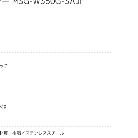
ー MSG-W350G-3AJF
ッチ
時計
材質：樹脂／ステンレススチール