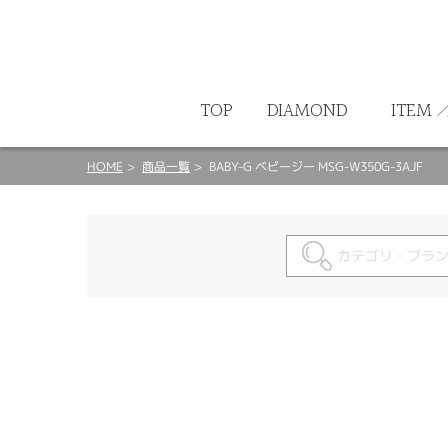
ート
TOP
DIAMOND
ITEM
HOME
商品一覧
BABY-G ベビージー MSG-W350G-3AJF