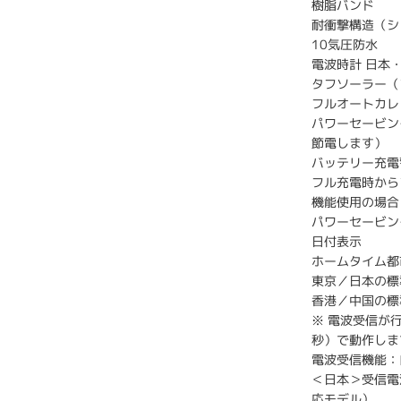
樹脂バンド
耐衝撃構造（シ
10気圧防水
電波時計 日本
タフソーラー（
フルオートカレ
パワーセービン
節電します）
バッテリー充電
フル充電時から
機能使用の場合
パワーセービン
日付表示
ホームタイム都
東京／日本の標準
香港／中国の標
※ 電波受信が
秒）で動作しま
電波受信機能：
＜日本＞受信電波
応モデル）