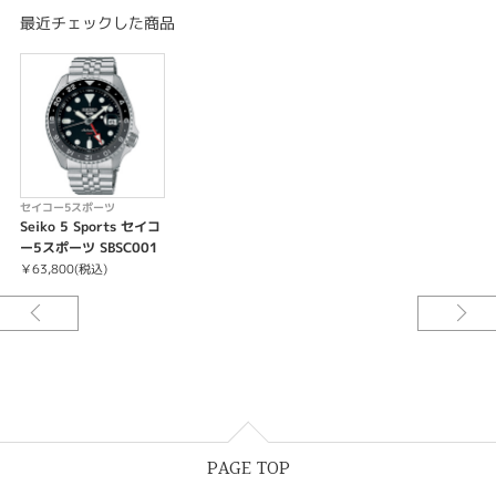
最大巻上時約41時間持続
最近チェックした商品
24石
24時針（デュアルタイム表示機能）
秒針停止機能
セイコー5スポーツ
Seiko 5 Sports セイコ
ー5スポーツ SBSC001
￥63,800(税込)
PAGE TOP