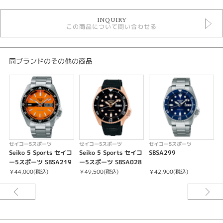
時計
INQUIRY
メンズウォッチ
この商品について問い合わせる
黒文字盤
金属ベルト
自動巻き
10気圧防水
同ブランドのその他の商品
メンズ 腕時計
セイコー5スポーツ
性別
メンズ
腕時計
セイコー5スポーツ
セイコー5スポーツ
セイコー5スポーツ
Seiko 5 Sports セイコ
Seiko 5 Sports セイコ
SBSA299
S
セイコー5スポーツ
ー5スポーツ SBSA219
ー5スポーツ SBSA028
￥44,000(税込)
￥49,500(税込)
￥42,900(税込)
￥
紹介文
キャリバーNo/4R34
メカニカル 自動巻（手巻つき）
日差＋45秒～－35秒