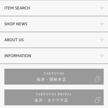
ITEM SEARCH
婚約指輪
SHOP NEWS
結婚指輪
タケウチのこだわり
ABOUT US
セットリング
プロポーズサポート
会社概要
INFORMATION
婚約ネックレス
ブランドリスト
店舗情報
ご来店予約
TAKEUCHI
福井・開発本店
エタニティリング
ジュエリーリフォーム
お客様の声
特定商取引に関する表記
TAKEUCHI BRIDAL
真珠
金沢・タテマチ店
福井指輪工房｜手作りペアリング
お問い合わせ
プライバシーポリシー