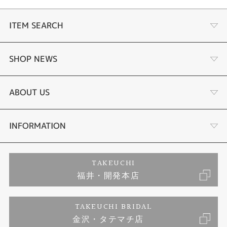
ITEM SEARCH
婚約指輪
SHOP NEWS
結婚指輪
タケウチのこだわり
ABOUT US
セットリング
プロポーズサポート
会社概要
INFORMATION
婚約ネックレス
ブランドリスト
店舗情報
ご来店予約
TAKEUCHI
福井・開発本店
エタニティリング
ジュエリーリフォーム
お客様の声
特定商取引に関する表記
TAKEUCHI BRIDAL
真珠
金沢・タテマチ店
福井指輪工房｜手作りペアリング
お問い合わせ
プライバシーポリシー