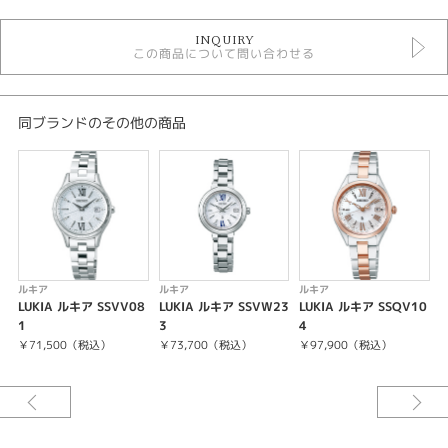
時計
INQUIRY
レディースウォッチ
この商品について問い合わせる
白文字盤
金属ベルト
ソーラー電波
10気圧防水
同ブランドのその他の商品
ルキア
レディース 腕時計
腕時計
LUKIA
紹介文
ルキア
ルキア
ルキア
LUKIA ルキア SSVV08
LUKIA ルキア SSVW23
LUKIA ルキア SSQV10
キャリバーNo/1B32
1
3
4
0
￥71,500（税込）
￥73,700（税込）
￥97,900（税込）
ソーラー電波修正
非受信時平均月差±15秒
フル充電時約6ヶ月間 パワーセーブ時約1.5年
4石