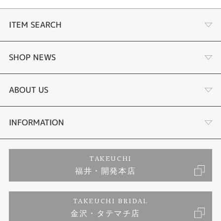
ITEM SEARCH
婚約指輪
SHOP NEWS
結婚指輪
タケウチのこだわり
ABOUT US
セットリング
プロポーズサポート
会社概要
INFORMATION
婚約ネックレス
ブランドリスト
店舗情報
ご来店予約
TAKEUCHI
福井・開発本店
エタニティリング
ジュエリーリフォーム
お客様の声
特定商取引に関する表記
TAKEUCHI BRIDAL
真珠
金沢・タテマチ店
福井指輪工房｜手作りペアリング
お問い合わせ
プライバシーポリシー