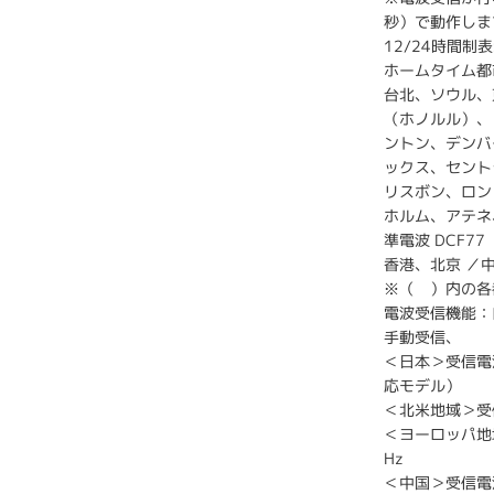
秒）で動作しま
12/24時間制
ホームタイム都
台北、ソウル、東
（ホノルル）、
ントン、デンバ
ックス、セント
リスボン、ロン
ホルム、アテネ
準電波 DCF77
香港、北京 ／
※（ ）内の各
電波受信機能：
手動受信、
＜日本＞受信電波
応モデル）
＜北米地域＞受
＜ヨーロッパ地域
Hz
＜中国＞受信電波