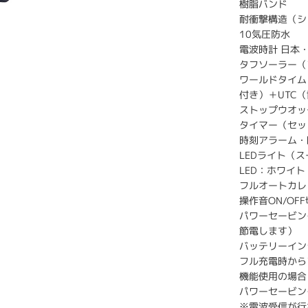
樹脂バンド
耐衝撃構造（シ
10気圧防水
電波時計 日本・
タフソーラー（
ワールドタイム
付き）＋UTC
ストップウオッ
タイマー（セッ
時刻アラーム・
LEDライト（
LED：ホワイト
フルオートカレ
操作音ON/OF
パワーセービン
節電します）
バッテリーイン
フル充電時から
機能使用の場合
パワーセービン
※電波受信が行