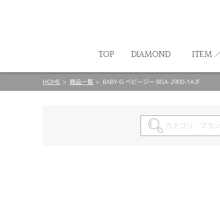
ート
TOP
DIAMOND
ITEM
HOME
商品一覧
BABY-G ベビージー BGA-2900-1AJF