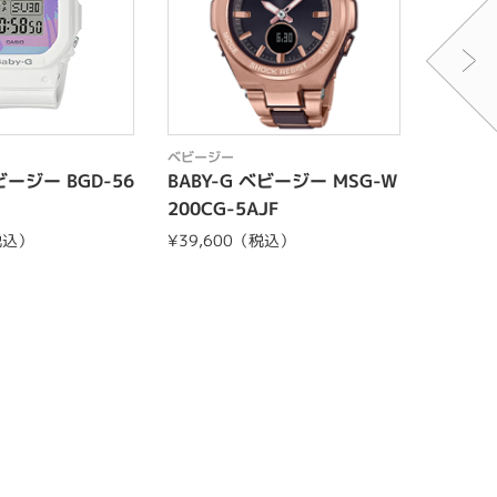
ベビージー
ベビージ
ビージー BGD-56
BABY-G ベビージー MSG-W
BABY-
200CG-5AJF
G-7JF
税込）
¥39,600（税込）
¥13,7