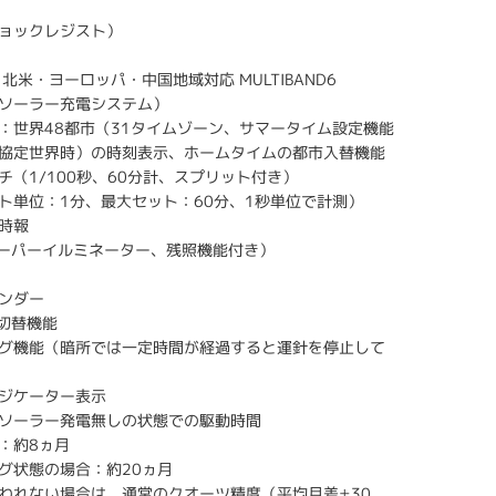
ョックレジスト）
北米・ヨーロッパ・中国地域対応 MULTIBAND6
ソーラー充電システム）
：世界48都市（31タイムゾーン、サマータイム設定機能
（協定世界時）の時刻表示、ホームタイムの都市入替機能
チ（1/100秒、60分計、スプリット付き）
ト単位：1分、最大セット：60分、1秒単位で計測）
時報
スーパーイルミネーター、残照機能付き）
ンダー
F切替機能
グ機能（暗所では一定時間が経過すると運針を停止して
ジケーター表示
ソーラー発電無しの状態での駆動時間
：約8ヵ月
グ状態の場合：約20ヵ月
われない場合は、通常のクオーツ精度（平均月差±30