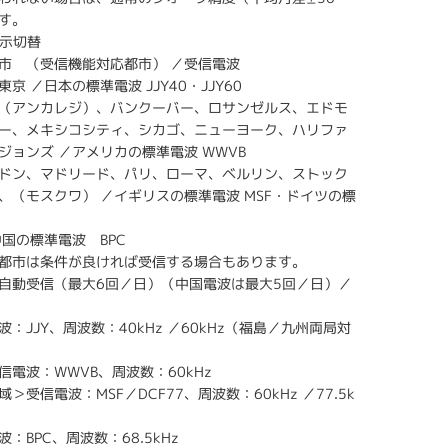
す。
表示切替
市 （受信機能対応都市） ／受信電波
京 ／日本の標準電波 JJY40・JJY60
（アンカレジ）、バンクーバー、ロサンゼルス、エドモ
ー、メキシコシティ、シカゴ、ニューヨーク、ハリファ
ジョンズ ／アメリカの標準電波 WWVB
ドン、マドリード、パリ、ローマ、ベルリン、ストック
、（モスクワ） ／イギリスの標準電波 MSF・ドイツの標
中国の標準電波 BPC
都市は条件が良ければ受信する場合もあります。
自動受信（最大6回／日）（中国電波は最大5回／日）／
：JJY、周波数：40kHz ／60kHz（福島／九州両局対
信電波：WWVB、周波数：60kHz
＞受信電波：MSF／DCF77、周波数：60kHz ／77.5k
：BPC、周波数：68.5kHz