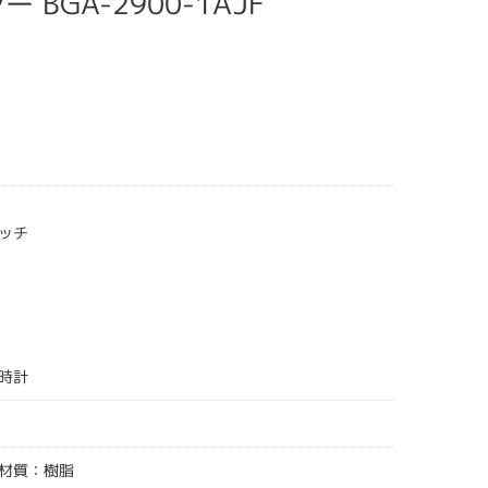
ー BGA-2900-1AJF
ッチ
時計
材質：樹脂