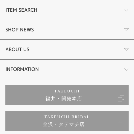
ITEM SEARCH
婚約指輪
SHOP NEWS
結婚指輪
タケウチのこだわり
ABOUT US
セットリング
プロポーズサポート
会社概要
INFORMATION
婚約ネックレス
ブランドリスト
店舗情報
ご来店予約
TAKEUCHI
福井・開発本店
エタニティリング
ジュエリーリフォーム
お客様の声
特定商取引に関する表記
TAKEUCHI BRIDAL
真珠
金沢・タテマチ店
福井指輪工房｜手作りペアリング
お問い合わせ
プライバシーポリシー