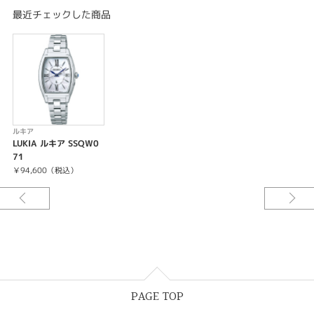
-過充電防止機能
最近チェックした商品
-即スタート機能
-パワーセーブ機能
-フルオートカレンダー機能（2099年12月31日まで）
-電波修正機能（日本・中国・アメリカ・ドイツの標準電波を受信）
-自動受信機能
-強制受信機能
-受信結果表示機能
-時差修正機能
-針位置自動修正機能
ルキア
-カレンダー（日付）機能つき
LUKIA ルキア SSQW0
71
￥94,600（税込）
PAGE TOP