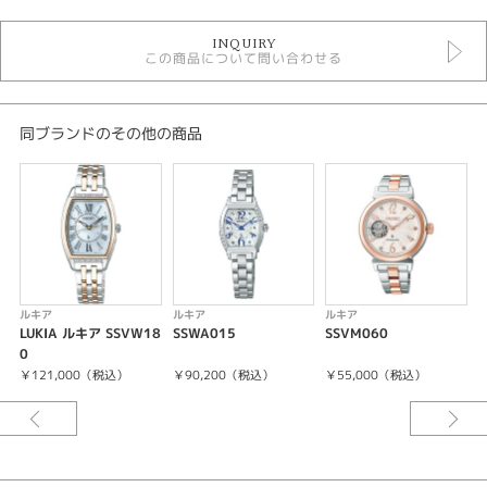
時計
INQUIRY
レディースウォッチ
この商品について問い合わせる
白文字盤
金属ベルト
ソーラー電波
10気圧防水
同ブランドのその他の商品
ルキア
レディース 腕時計
腕時計
LUKIA
紹介文
ルキア
ルキア
ルキア
LUKIA ルキア SSVW18
SSWA015
SSVM060
L
キャリバーNo/1B32
0
6
￥121,000（税込）
￥90,200（税込）
￥55,000（税込）
ソーラー電波修正
非受信時平均月差±15秒
フル充電時約6ヶ月間 パワーセーブ時約1.5年
4石