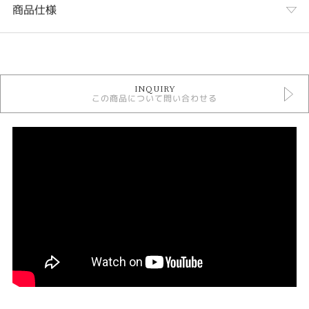
商品仕様
カテゴリ
婚約指輪 ＞ 婚約指輪ゴージャス
INQUIRY
婚約指輪
この商品について問い合わせる
モニッケンダム 婚約指輪
人気ブランド婚約指輪
デザイン
ゴージャス
テイスト
婚約指輪 ゴージャス
紹介文
MONNICKEMDAM 【20EN43】