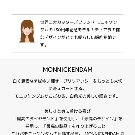
130周年を記念してデザインされた、王家の象徴、ティアラモチーフ。
繊細で優しいカーブが指を細く見せ、センターダイヤモンドが際立つデザイ
ン。
世界三大カッターズブランド モニッケン
※センターダイヤモンドを含む価格です。
ダムの130周年記念モデル！ティアラの様
※選ばれるダイヤモンドグレードによって価格が変わります。
なデザインがとても愛らしい婚約指輪で
す。
MONNICKENDAM
白く豊潤なまばゆい輝き、ブリリアンシーをもっとも大切
に考えカットする。
モニッケンダムがこだわる、白色光の美しい輝きです。
美しさと身に着ける喜び
「最高のダイヤモンド」を使用し、「最高のデザイン」を
採用し、「最高の製品」を作り上げること。
これがモニッケンダムの目指す品質。-MONNICKENDAM Q