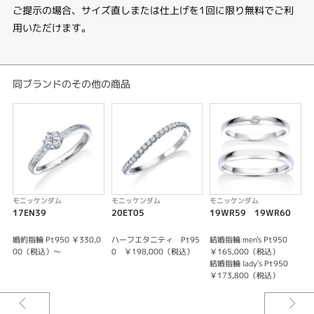
ご提示の場合、サイズ直しまたは仕上げを1回に限り無料でご利
用いただけます。
同ブランドのその他の商品
モニッケンダム
モニッケンダム
モニッケンダム
17EN39
20ET05
19WR59 19WR60
婚約指輪 Pt950 ￥330,0
ハーフエタニティ Pt95
結婚指輪 men's Pt950
結
00（税込）～
0 ￥198,000（税込）
￥165,000（税込）
結婚指輪 lady's Pt950
結
￥173,800（税込）