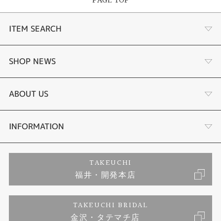
PAGE TOP
ITEM SEARCH
婚約指輪
SHOP NEWS
結婚指輪
タケウチのこだわり
ABOUT US
セットリング
プロポーズサポート
会社概要
INFORMATION
婚約ネックレス
ブランドリスト
店舗情報
ご来店予約
TAKEUCHI
福井・開発本店
エタニティリング
ジュエリーリフォーム
お客様の声
特定商取引に関する表記
TAKEUCHI BRIDAL
真珠
金沢・タテマチ店
福井指輪工房｜手作りペアリング
お問い合わせ
プライバシーポリシー