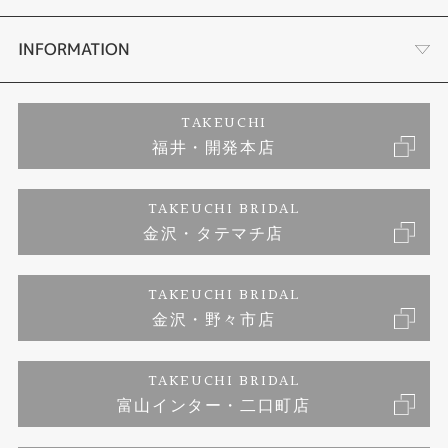
セットリング
プロポーズサポート
会社概要
INFORMATION
婚約ネックレス
ブランドリスト
店舗情報
ご来店予約
TAKEUCHI
福井・開発本店
エタニティリング
ジュエリーリフォーム
お客様の声
特定商取引に関する表記
TAKEUCHI BRIDAL
真珠
金沢・タテマチ店
福井指輪工房｜手作りペアリング
お問い合わせ
プライバシーポリシー
TAKEUCHI BRIDAL
時計
福井指輪工房｜手作り結婚指輪 and 婚約指輪
金沢・野々市店
福井指輪工房｜手作り婚約指輪 プロポーズプラン
TAKEUCHI BRIDAL
富山インター・二口町店