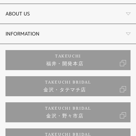
結婚指輪
タケウチのこだわり
ABOUT US
セットリング
プロポーズサポート
会社概要
INFORMATION
婚約ネックレス
ブランドリスト
店舗情報
ご来店予約
TAKEUCHI
福井・開発本店
エタニティリング
ジュエリーリフォーム
お客様の声
特定商取引に関する表記
TAKEUCHI BRIDAL
真珠
金沢・タテマチ店
福井指輪工房｜手作りペアリング
お問い合わせ
プライバシーポリシー
TAKEUCHI BRIDAL
時計
福井指輪工房｜手作り結婚指輪 and 婚約指輪
金沢・野々市店
福井指輪工房｜手作り婚約指輪 プロポーズプラン
TAKEUCHI BRIDAL