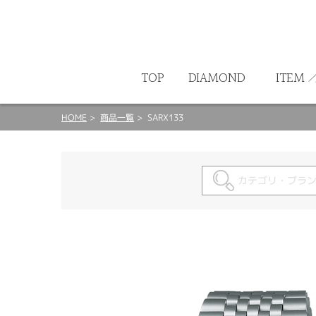
ート
TOP
DIAMOND
ITEM
HOME
商品一覧
SARX133