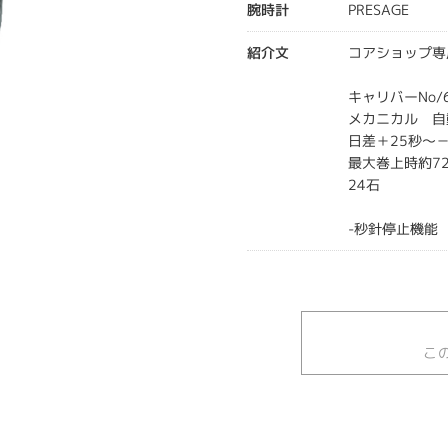
腕時計
PRESAGE
紹介文
コアショップ専
キャリバーNo/6
メカニカル 自
日差＋25秒～－
最大巻上時約7
24石
-秒針停止機能
こ