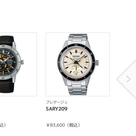
プレザージュ
プレザー
SARY209
SARJ0
税込）
￥83,600（税込）
コアショ
￥171,