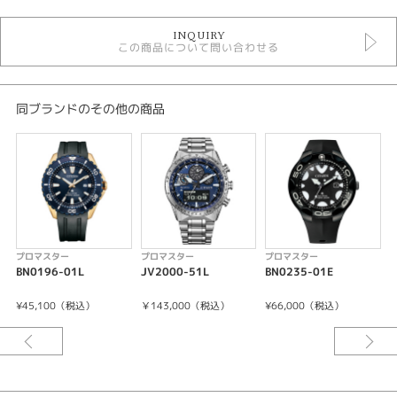
時計
INQUIRY
メンズウォッチ
この商品について問い合わせる
黒文字盤
その他ベルト
ソーラー
メンズ 腕時計
同ブランドのその他の商品
プロマスター
性別
メンズ
腕時計
プロマスター
プロマスター
プロマスター
プロマスター
BN0196-01L
JV2000-51L
BN0235-01E
P
紹介文
¥45,100（税込）
￥143,000（税込）
¥66,000（税込）
キャリバーNo/E365
精度:±15秒／月
重量:143g