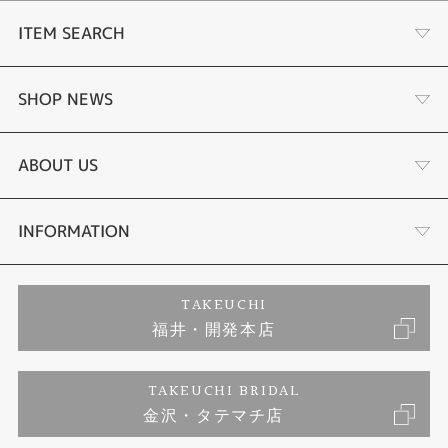
ITEM SEARCH
婚約指輪
SHOP NEWS
結婚指輪
タケウチのこだわり
ABOUT US
セットリング
プロポーズサポート
会社概要
INFORMATION
婚約ネックレス
ブランドリスト
店舗情報
ご来店予約
TAKEUCHI
福井・開発本店
エタニティリング
ジュエリーリフォーム
お客様の声
特定商取引に関する表記
TAKEUCHI BRIDAL
真珠
金沢・タテマチ店
福井指輪工房｜手作りペアリング
お問い合わせ
プライバシーポリシー