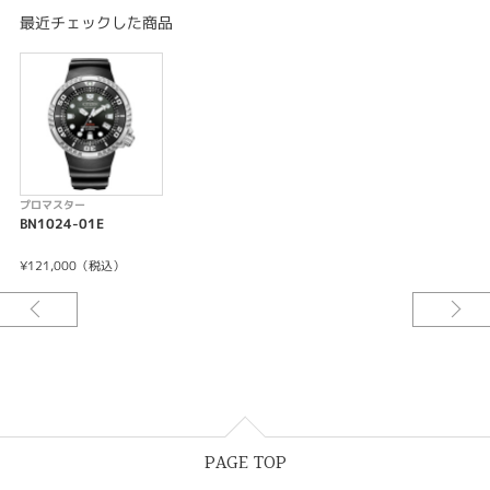
厚み:16.3mm
最近チェックした商品
ケースサイズ(横幅):46.0mm
ケース:ステンレス
ガラス:サファイアガラス（無反射コーティング）
バンド:美錠タイプ
＜機能特長＞
-充電警告機能
-過充電防止機能
-クイックスタート機能
プロマスター
-フル充電時約1年可動
BN1024-01E
-日付表示
-日付早修正機能
¥121,000（税込）
PAGE TOP