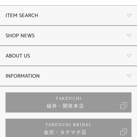
-パーフェックス(JIS1種耐磁、衝撃検知機能、針自動補正機能)
ITEM SEARCH
婚約指輪
SHOP NEWS
結婚指輪
タケウチのこだわり
ABOUT US
セットリング
プロポーズサポート
会社概要
INFORMATION
婚約ネックレス
ブランドリスト
店舗情報
ご来店予約
TAKEUCHI
福井・開発本店
エタニティリング
ジュエリーリフォーム
お客様の声
特定商取引に関する表記
TAKEUCHI BRIDAL
真珠
金沢・タテマチ店
福井指輪工房｜手作りペアリング
お問い合わせ
プライバシーポリシー