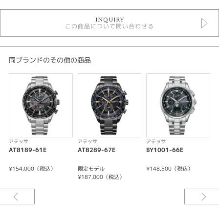
時計
INQUIRY
メンズウォッチ
この商品について問い合わせる
黒文字盤
金属ベルト
ソーラー電波
10気圧防水
同ブランドのその他の商品
アテッサ
メンズ 腕時計
性別
メンズ
腕時計
アテッサ
アテッサ
アテッサ
AT8189-61E
AT8289-67E
BY1001-66E
ATTESA
¥154,000（税込）
限定モデル
¥148,500（税込）
¥
紹介文
¥187,000（税込）
キャリバーNo/H128
精度:±15秒／月(非受信時)