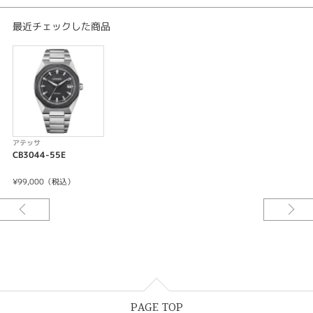
重量:93g
厚み:9.7mm
最近チェックした商品
ケースサイズ(横幅):39.0mm
ケース:スーパーチタニウム
表面処理:デュラテクトチタンカーバイド・デュラテクトDLC(シルバー色・
ブラック色)
ガラス:サファイアガラス（無反射コーティング）
バンド素材:三ツ折れプッシュタイプ
＜機能特長＞
-充電残量表示機能
アテッサ
-充電警告機能
CB3044-55E
-過充電防止機能
-パワーセーブ機能
¥99,000（税込）
-フル充電時約2年可動(パワーセーブ作動時)
-日中米欧電波受信
-受信局自動選択機能
-定時受信機能
-強制受信機能
-パーペチュアルカレンダー
-日付表示
-ダイレクトフライト
-ワールドタイム機能(24時差)
PAGE TOP
-サマータイム機能