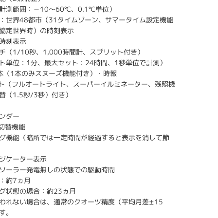
計測範囲：－10～60℃、0.1℃単位）
：世界48都市（31タイムゾーン、サマータイム設定機能
（協定世界時）の時刻表示
時刻表示
（1/10秒、1,000時間計、スプリット付き）
ト単位：1分、最大セット：24時間、1秒単位で計測）
本（1本のみスヌーズ機能付き）・時報
イト（フルオートライト、スーパーイルミネーター、残照機
（1.5秒/3秒）付き）
ンダー
F切替機能
グ機能（暗所では一定時間が経過すると表示を消して節
ジケーター表示
ソーラー発電無しの状態での駆動時間
：約7ヵ月
グ状態の場合：約23ヵ月
われない場合は、通常のクオーツ精度（平均月差±15
す。