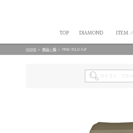
ート
TOP
DIAMOND
ITEM
HOME
商品一覧
PRW-35LD-5JF