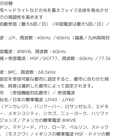
表示切替
山用ヘッドライトなどの光を蓄えフェイス全体を発光させ
での視認性を高めます
自動受信（最大6回／日）（中国電波は最大5回／日）／
：JJY、周波数：40kHz ／60kHz（福島／九州両局対
信電波：WWVB、周波数：60kHz
＞受信電波：MSF／DCF77、周波数：60kHz ／77.5k
：BPC、周波数：68.5kHz
設定を受信可能な都市に設定すると、都市に合わせた局
尚、時差は選択した都市によって設定されます。
市 （受信機能対応都市）／ 受信電波
北／日本の標準電波 JJY40・JJY60
（アンカレジ）、バンクーバー、ロサンゼルス、エドモ
ー、メキシコシティ、シカゴ、ニューヨーク、ハリファ
ジョンズ／アメリカの標準電波 WWVB
ドン、マドリード、パリ、ローマ、ベルリン、ストック
、（モスクワ）／イギリスの標準電波 MSF・ドイツの標