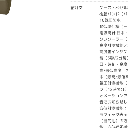
紹介文
ケース・ベゼル
樹脂バンド（バ
10気圧防水
耐低温仕様（－
電波時計 日本・
タフソーラー（
高度計測機能／相
高度差インジケ
能（5秒/2分
日・時刻・高度
高/最低高度、
本（最高/最低
気圧計測機能（計
フ（42時間分
ォメーションア
音でお知らせし
方位計測機能：
ラフィック表示
（目的地）の方
能、方位補正機