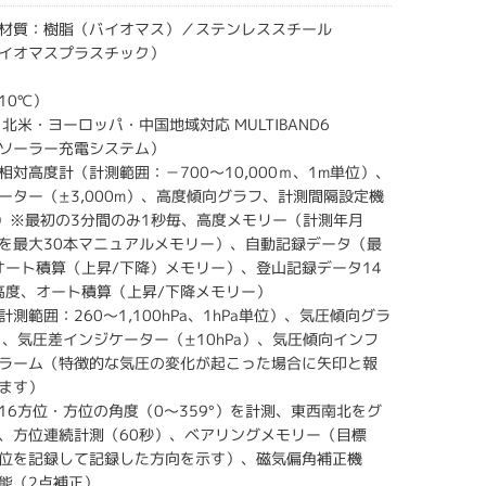
材質：樹脂（バイオマス）／ステンレススチール
イオマスプラスチック）
10℃）
北米・ヨーロッパ・中国地域対応 MULTIBAND6
ソーラー充電システム）
対高度計（計測範囲：－700～10,000ｍ、1m単位）、
ーター（±3,000m）、高度傾向グラフ、計測間隔設定機
毎）※最初の3分間のみ1秒毎、高度メモリー（計測年月
を最大30本マニュアルメモリー）、自動記録データ（最
オート積算（上昇/下降）メモリー）、登山記録データ14
高度、オート積算（上昇/下降メモリー）
測範囲：260～1,100hPa、1hPa単位）、気圧傾向グラ
）、気圧差インジケーター（±10hPa）、気圧傾向インフ
ラーム（特徴的な気圧の変化が起こった場合に矢印と報
ます）
16方位・方位の角度（0～359°）を計測、東西南北をグ
、方位連続計測（60秒）、ベアリングメモリー（目標
位を記録して記録した方向を示す）、磁気偏角補正機
能（2点補正）