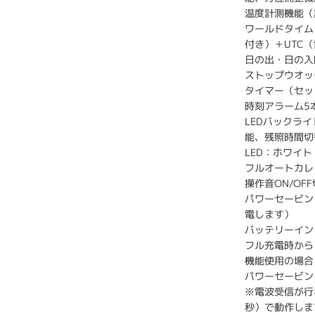
温度計測機能（
ワールドタイム
付き）＋UTC
日の出・日の入
ストップウオッチ
タイマー（セッ
時刻アラーム5
LEDバックラ
能、残照時間切替
LED：ホワイト
フルオートカレ
操作音ON/OF
パワーセービン
電します）
バッテリーイン
フル充電時から
機能使用の場合
パワーセービン
※電波受信が行
秒）で動作しま