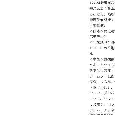
12/24時間制
蓄光LCD：登
ることで、暗所
電波受信機能：
手動受信、
＜日本＞受信電波
応モデル）
＜北米地域＞受
＜ヨーロッパ地域
Hz
＜中国＞受信電波
＊ホームタイム
を受信します。
ホームタイム都
東京、ソウル、台
（ホノルル）、
ントン、デンバ
ックス、セント
リスボン、ロン
ホルム、アテネ