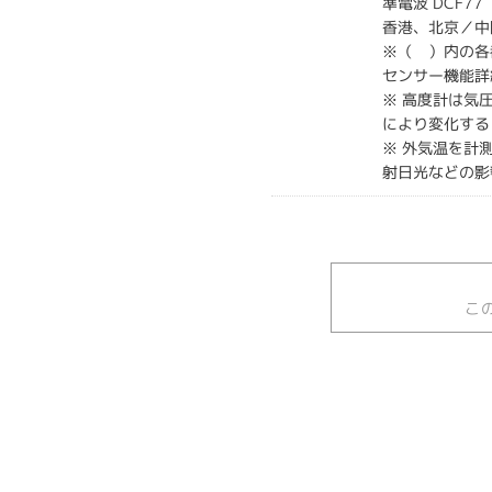
準電波 DCF77
香港、北京／中
※（ ）内の各
センサー機能詳
※ 高度計は気
により変化する
※ 外気温を計
射日光などの影
こ