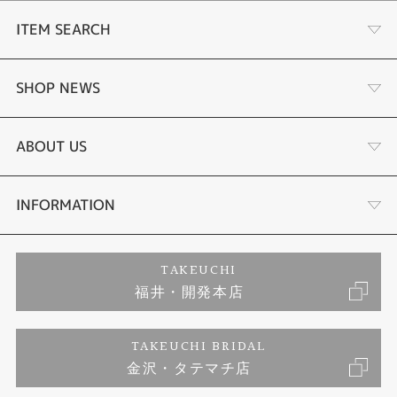
ITEM SEARCH
婚約指輪
SHOP NEWS
結婚指輪
タケウチのこだわり
ABOUT US
セットリング
プロポーズサポート
会社概要
INFORMATION
婚約ネックレス
ブランドリスト
店舗情報
ご来店予約
TAKEUCHI
福井・開発本店
エタニティリング
ジュエリーリフォーム
お客様の声
特定商取引に関する表記
TAKEUCHI BRIDAL
真珠
金沢・タテマチ店
福井指輪工房｜手作りペアリング
お問い合わせ
プライバシーポリシー