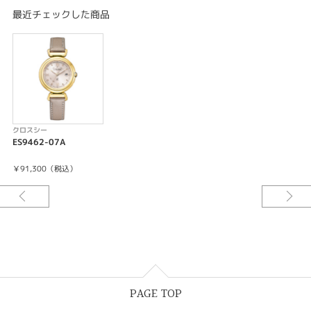
受信局自動選択機能
最近チェックした商品
定時受信機能
強制受信機能
パーペチュアルカレンダー
日付表示
ダイレクトフライト
ワールドタイム機能(24時差)
サマータイム機能
パーフェックス(JIS1種耐磁、衝撃検知機能、針自動補正機能)
クロスシー
ES9462-07A
￥91,300（税込）
PAGE TOP