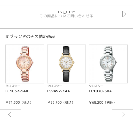
時計
INQUIRY
レディースウォッチ
この商品について問い合わせる
その他文字盤
革ベルト
ソーラー電波
クロスシー
同ブランドのその他の商品
5気圧防水以下
レディース 腕時計
クロスシー ＞ mizu コレクション
腕時計
xC
クロスシー
クロスシー
クロスシー
紹介文
EC1032-54X
ES9492-14A
EC1030-50A
E
充電残量表示機能
￥71,500（税込）
￥95,700（税込）
￥68,200（税込）
充電警告機能
過充電防止機能
パワーセーブ機能
フル充電時約3年可動(パワーセーブ作動時)
日中米欧電波受信