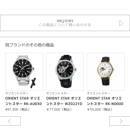
カテゴリ
時計
INQUIRY
メンズウォッチ
この商品について問い合わせる
黒文字盤
金属ベルト
自動巻き
10気圧防水
同ブランドのその他の商品
オリエントスター
メンズ 腕時計
性別
メンズ
腕時計
オリエントスター
オリエントスター
オリエントスター
ORIENT STAR オリエ
ORIENT STAR オリエ
ORIENT STAR オリエ
O
ORIENT STAR
ントスター RK-AU030
ントスター WZ0221D
ントスター RK-ND000
9B
A
4S
R
¥91,300（税込）
￥77,000（税込）
￥55,000（税込）
紹介文
デザイン、部品、製造、それらすべての点で”輝ける星”と呼ばれる機械式時