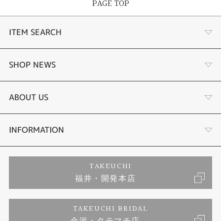
PAGE TOP
ITEM SEARCH
婚約指輪
SHOP NEWS
結婚指輪
タケウチのこだわり
ABOUT US
セットリング
プロポーズサポート
会社概要
INFORMATION
婚約ネックレス
ブランドリスト
店舗情報
ご来店予約
TAKEUCHI
福井・開発本店
エタニティリング
ジュエリーリフォーム
お客様の声
特定商取引に関する表記
TAKEUCHI BRIDAL
真珠
福井指輪工房｜手作りペアリング