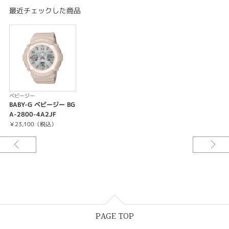
ストップウオッチ（1/100秒、60分計、スプリット付き）
最近チェックした商品
タイマー（セット単位：1秒、最大セット：100分、1秒単位で計測）
時刻アラーム5本（カウントダウン機能付き）・時報
ダブルLEDライト：
文字板用LEDライト（フルオートライト、スーパーイルミネーター、残照機
能、残照時間切替（1.5秒/3秒）付き）、
LCD部用LEDバックライト（フルオートライト、スーパーイルミネーター、
残照機能、残照時間切替（1.5秒/3秒）付き）
LED：ホワイト
フルオートカレンダー
ベビージー
操作音ON/OFF切替機能
BABY-G ベビージー BG
パワーセービング機能（暗所では一定時間が経過すると表示を消して節電し
A-2800-4A2JF
ます）
￥23,100（税込）
バッテリーインジケーター表示
フル充電時からソーラー発電無しの状態での駆動時間
機能使用の場合：約7ヵ月
パワーセービング状態の場合：約18ヵ月
※電波受信が行われない場合は、通常のクオーツ精度（平均月差±15秒）で
動作します。
12/24時間制表示切替
針退避機能（針が液晶表示と重なって見づらいときは、針を液晶表示の上か
ら一時的に退避させることができます）
PAGE TOP
ホームタイム都市（受信機能対応都市）／ 受信電波
東京、ソウル、台北／ 日本の標準電波JJY40・JJY60