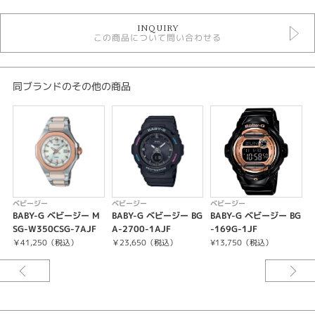
レディースウォッチ
INQUIRY
その他文字盤
この商品について問い合わせる
その他ベルト
ソーラー電波
10気圧防水
ベビージー
同ブランドのその他の商品
レディース 腕時計
腕時計
BABY-G
紹介文
ベビージー
ベビージー
ベビージー
ケース・ベゼル材質：樹脂
BABY-G ベビージー M
BABY-G ベビージー BG
BABY-G ベビージー BG
樹脂バンド
SG-W350CSG-7AJF
A-2700-1AJF
-169G-1JF
A
耐衝撃構造（ショックレジスト）
￥41,250（税込）
￥23,650（税込）
¥13,750（税込）
¥
10気圧防水
電波時計 日本・北米・ヨーロッパ・中国地域対応 MULTIBAND6
タフソーラー（ソーラー充電システム）
ワールドタイム：世界48都市（31タイムゾーン、サマータイム設定機能付
き）＋UTC（協定世界時）の時刻表示、ホームタイムの都市入替機能