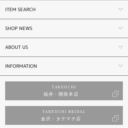
（ホノルル）、（アンカレジ）、バンクーバー、ロサンゼルス、エドモント
ン、デンバー、メキシコシティ、シカゴ、ニューヨーク、ハリファックス、
ITEM SEARCH
セントジョンズ／ アメリカの標準電波WWVB
リスボン、ロンドン、マドリード、パリ、ローマ、ベルリン、ストックホル
ム、アテネ、（モスクワ）／ イギリスの標準電波MSF・ドイツの標準電波D
婚約指輪
SHOP NEWS
CF77
香港、北京／ 中国の標準電波BPC
結婚指輪
タケウチのこだわり
ABOUT US
※（ ）内の各都市は条件が良ければ受信する場合もあります。
電波受信機能：自動受信（最大6回／日、中国電波は最大5回／日）／手動受
信、
＜日本＞ 受信電波：JJY、周波数：40kHz／60kHz（福島／九州両局対応モ
セットリング
プロポーズサポート
会社概要
INFORMATION
デル）
＜北米地域＞ 受信電波：WWVB、周波数：60kHz
＜ヨーロッパ地域＞受信電波：MSF／DCF77、周波数：60kHz／77.5kHz
婚約ネックレス
ブランドリスト
店舗情報
ご来店予約
＜中国＞ 受信電波：BPC、周波数：68.5kHz
TAKEUCHI
＊ ホームタイム設定を受信可能な都市に設定すると、都市に合わせた局を受
福井・開発本店
信します。尚、時差は選択した都市によって設定されます。
エタニティリング
ジュエリーリフォーム
お客様の声
特定商取引に関する表記
TAKEUCHI BRIDAL
真珠
金沢・タテマチ店
福井指輪工房｜手作りペアリング
お問い合わせ
プライバシーポリシー