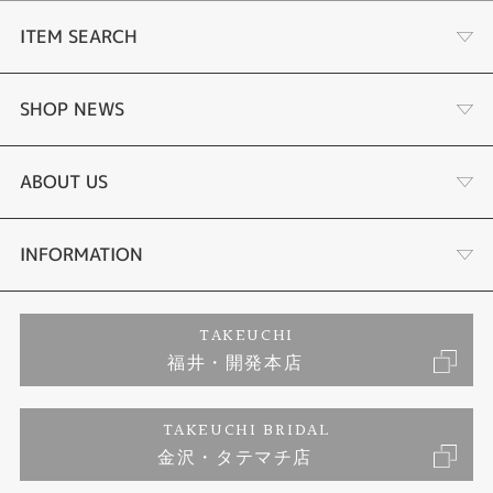
ITEM SEARCH
婚約指輪
SHOP NEWS
結婚指輪
タケウチのこだわり
ABOUT US
セットリング
プロポーズサポート
会社概要
INFORMATION
婚約ネックレス
ブランドリスト
店舗情報
ご来店予約
TAKEUCHI
福井・開発本店
エタニティリング
ジュエリーリフォーム
お客様の声
特定商取引に関する表記
TAKEUCHI BRIDAL
真珠
金沢・タテマチ店
福井指輪工房｜手作りペアリング
お問い合わせ
プライバシーポリシー