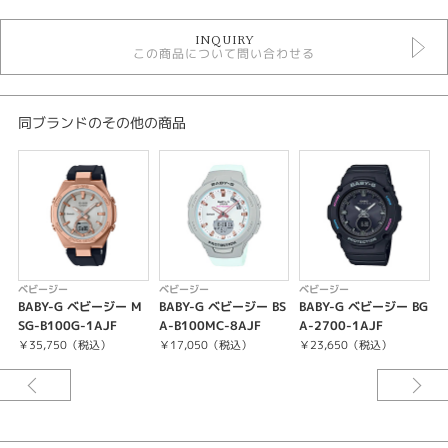
時計
INQUIRY
レディースウォッチ
この商品について問い合わせる
黒文字盤
その他ベルト
クォーツ
10気圧防水
同ブランドのその他の商品
ベビージー
レディース 腕時計
腕時計
BABY-G
紹介文
ベビージー
ベビージー
ベビージー
BABY-G ベビージー M
BABY-G ベビージー BS
BABY-G ベビージー BG
ケース・ベゼル材質：樹脂
SG-B100G-1AJF
A-B100MC-8AJF
A-2700-1AJF
A
樹脂バンド
￥35,750（税込）
￥17,050（税込）
￥23,650（税込）
¥
耐衝撃構造（ショックレジスト）
10気圧防水
電池寿命：約3年
ワールドタイム：世界48都市（29タイムゾーン）の時刻表示、サマータイム
設定機能付き