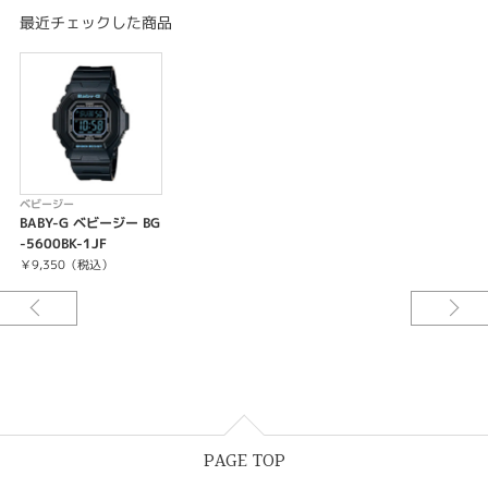
ストップウオッチ（1/100秒、60分計、スプリット付き）
最近チェックした商品
タイマー（セット単位：1分、最大セット：24時間、1秒単位で計測）
時刻アラーム5本（1本のみスヌーズ機能付き）・時報
ELバックライト（残照機能付き）
EL：ホワイト
フルオートカレンダー
操作音ON/OFF切替機能
平均月差：±30秒
12/24時間制表示切替
ベビージー
BABY-G ベビージー BG
-5600BK-1JF
￥9,350（税込）
PAGE TOP