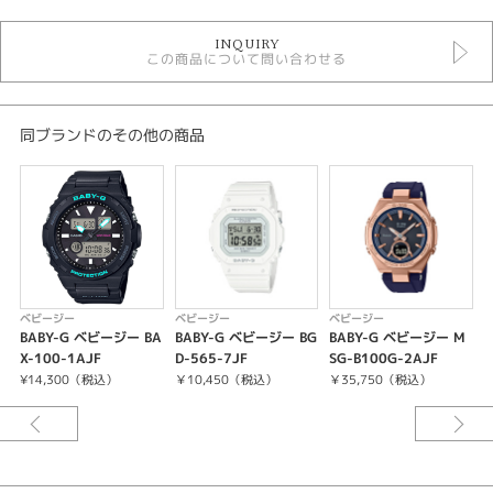
時計
INQUIRY
レディースウォッチ
この商品について問い合わせる
黒文字盤
その他ベルト
クォーツ
10気圧防水
同ブランドのその他の商品
ベビージー
レディース 腕時計
腕時計
BABY-G
紹介文
ベビージー
ベビージー
ベビージー
BABY-G ベビージー BA
BABY-G ベビージー BG
BABY-G ベビージー M
ケース・ベゼル材質：樹脂
X-100-1AJF
D-565-7JF
SG-B100G-2AJF
A
樹脂バンド
¥14,300（税込）
￥10,450（税込）
￥35,750（税込）
耐衝撃構造（ショックレジスト）
10気圧防水
電池寿命：約2年
ワールドタイム：世界48都市（29タイムゾーン、サマータイム設定機能付
き）＋UTC（協定世界時）の時刻表示