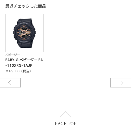
ストップウオッチ（1/100秒、24時間計、スプリット付き）
最近チェックした商品
タイマー（セット単位：1分、最大セット：24時間、1秒単位で計測）
時刻アラーム5本（1本のみスヌーズ機能付き）・時報
LEDライト（残照機能付き）
LED：アンバー
フルオートカレンダー
操作音ON/OFF切替機能
平均月差：±30秒
12/24時間制表示切替
ベビージー
BABY-G ベビージー BA
-110XRG-1AJF
￥16,500（税込）
PAGE TOP