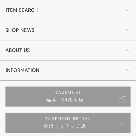
ITEM SEARCH
婚約指輪
SHOP NEWS
結婚指輪
タケウチのこだわり
ABOUT US
セットリング
プロポーズサポート
会社概要
INFORMATION
婚約ネックレス
ブランドリスト
店舗情報
ご来店予約
TAKEUCHI
福井・開発本店
エタニティリング
ジュエリーリフォーム
お客様の声
特定商取引に関する表記
TAKEUCHI BRIDAL
真珠
金沢・タテマチ店
福井指輪工房｜手作りペアリング
お問い合わせ
プライバシーポリシー