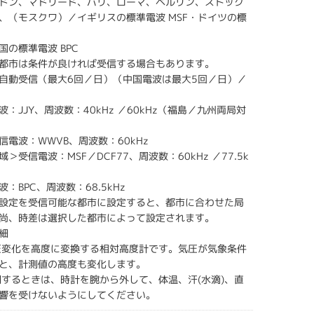
ドン、マドリード、パリ、ローマ、ベルリン、ストック
、（モスクワ）／イギリスの標準電波 MSF・ドイツの標
国の標準電波 BPC
都市は条件が良ければ受信する場合もあります。
自動受信（最大6回／日）（中国電波は最大5回／日）／
：JJY、周波数：40kHz ／60kHz（福島／九州両局対
信電波：WWVB、周波数：60kHz
＞受信電波：MSF／DCF77、周波数：60kHz ／77.5k
：BPC、周波数：68.5kHz
設定を受信可能な都市に設定すると、都市に合わせた局
尚、時差は選択した都市によって設定されます。
細
圧変化を高度に変換する相対高度計です。気圧が気象条件
と、計測値の高度も変化します。
測するときは、時計を腕から外して、体温、汗(水滴)、直
響を受けないようにしてください。