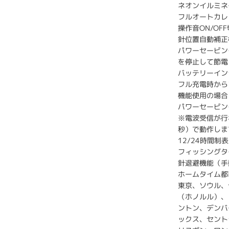
ネオンイルミネ
フルオートカレ
操作音ON/OF
針位置自動補正
パワーセービン
を停止して節電
バッテリーイン
フル充電時から
機能使用の場合
パワーセービン
※電波受信が行
秒）で動作しま
12/24時間制
フィッシングタ
針退避機能（手
ホームタイム都
東京、ソウル、台
（ホノルル）、
ントン、デンバ
ックス、セント