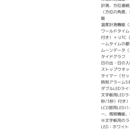
計測、方位連続
（方位の角度、
能
温度計測機能（
ワールドタイム
付き）＋ UT
ームタイムの都
ムーンデータ（
タイドグラフ
日の出・日の入
ストップウオッ
タイマー（セッ
時刻アラーム5
ダブルLEDライ
文字板用LED
秒/3秒）付き
LCD部用LE
ー、残照機能、
※文字板用のラ
LED：ホワイト