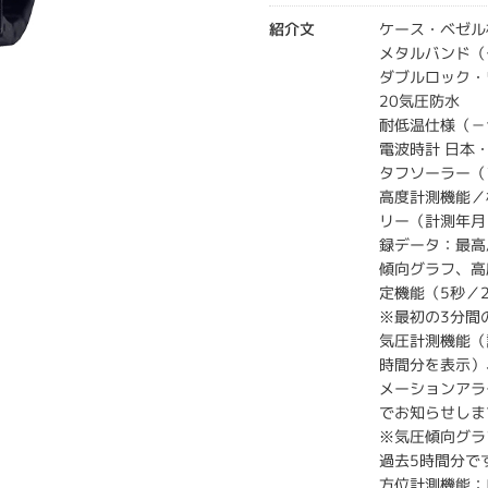
紹介文
ケース・ベゼル
メタルバンド（
ダブルロック・
20気圧防水
耐低温仕様（－
電波時計 日本・
タフソーラー（
高度計測機能／
リー（計測年月
録データ：最高
傾向グラフ、高度
定機能（5秒／
※最初の3分間
気圧計測機能（計
時間分を表示）
メーションアラ
でお知らせしま
※気圧傾向グラ
過去5時間分で
方位計測機能：自