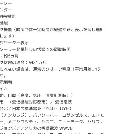
ーター
ンダー
F切替機能
機能
グ機能（暗所では一定時間が経過すると表示を消し運針
します）
ジケーター表示
ソーラー発電無しの状態での駆動時間
：約6ヵ月
グ状態の場合：約21ヵ月
われない場合は、通常のクオーツ精度（平均月差±15
す。
表示切替
イム
動、自動（高度、気圧、温度計測時））
市 （受信機能対応都市）／ 受信電波
北／日本の標準電波 JJY40・JJY60
（アンカレジ）、バンクーバー、ロサンゼルス、エドモ
ー、メキシコシティ、シカゴ、ニューヨーク、ハリファ
ジョンズ／アメリカの標準電波 WWVB