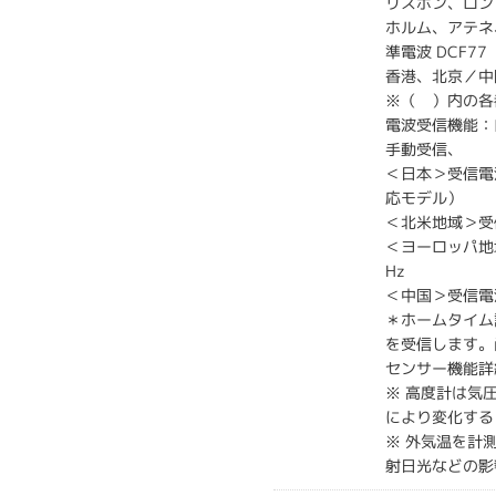
リスボン、ロン
ホルム、アテネ
準電波 DCF77
香港、北京／中
※（ ）内の各
電波受信機能：
手動受信、
＜日本＞受信電波
応モデル）
＜北米地域＞受
＜ヨーロッパ地域
Hz
＜中国＞受信電波
＊ホームタイム
を受信します。
センサー機能詳
※ 高度計は気
により変化する
※ 外気温を計
射日光などの影