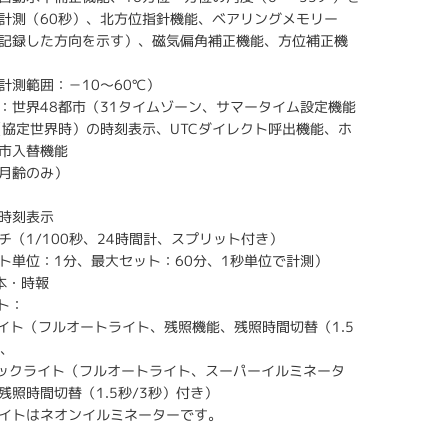
計測（60秒）、北方位指針機能、ベアリングメモリー
記録した方向を示す）、磁気偏角補正機能、方位補正機
計測範囲：－10～60℃）
：世界48都市（31タイムゾーン、サマータイム設定機能
C（協定世界時）の時刻表示、UTCダイレクト呼出機能、ホ
市入替機能
月齢のみ）
時刻表示
チ（1/100秒、24時間計、スプリット付き）
ト単位：1分、最大セット：60分、1秒単位で計測）
本・時報
ト：
ライト（フルオートライト、残照機能、残照時間切替（1.5
）、
Dバックライト（フルオートライト、スーパーイルミネータ
残照時間切替（1.5秒/3秒）付き）
イトはネオンイルミネーターです。