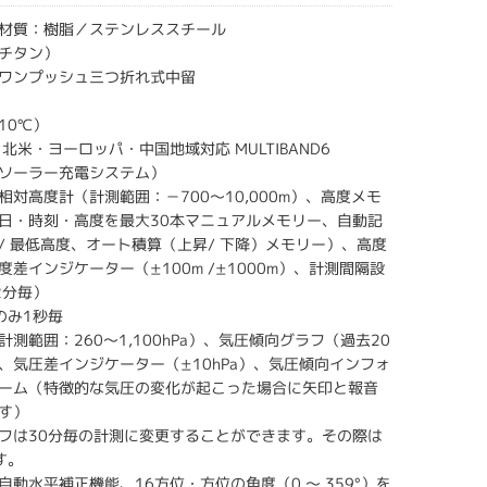
材質：樹脂／ステンレススチール
チタン）
ワンプッシュ三つ折れ式中留
10℃）
北米・ヨーロッパ・中国地域対応 MULTIBAND6
ソーラー充電システム）
相対高度計（計測範囲：－700～10,000m）、高度メモ
日・時刻・高度を最大30本マニュアルメモリー、自動記
/ 最低高度、オート積算（上昇/ 下降）メモリー）、高度
差インジケーター（±100m /±1000m）、計測間隔設
2分毎）
のみ1秒毎
測範囲：260～1,100hPa）、気圧傾向グラフ（過去20
、気圧差インジケーター（±10hPa）、気圧傾向インフォ
ーム（特徴的な気圧の変化が起こった場合に矢印と報音
す）
フは30分毎の計測に変更することができます。その際は
す。
動水平補正機能、16方位・方位の角度（0 ～ 359°）を