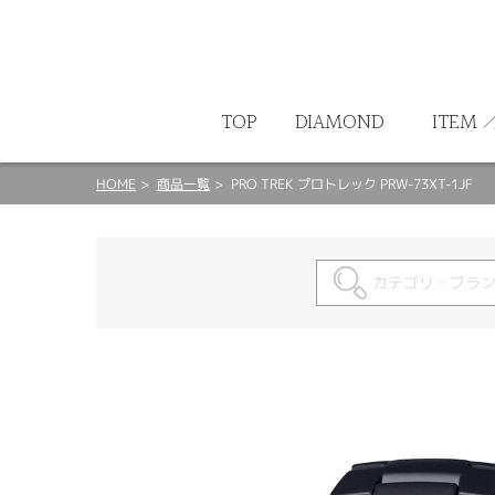
ート
TOP
DIAMOND
ITEM
HOME
商品一覧
PRO TREK プロトレック PRW-73XT-1JF