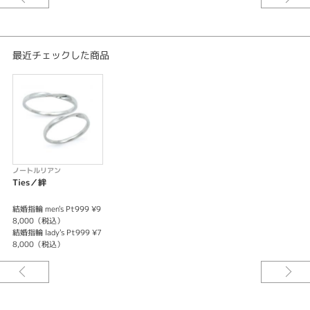
たくさんの出会いの中で巡り合えた奇跡。
二人の固く結ばれた絆を表現しています。
＊Pt999の場合の料金です。
最近チェックした商品
＊選ばれる素材、サイズによって料金が異なります。
ノートルリアン
Ties／絆
結婚指輪 men's Pt999 ¥9
8,000（税込）
結婚指輪 lady's Pt999 ¥7
8,000（税込）