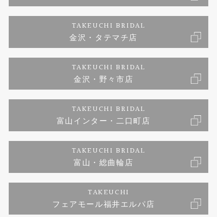
エタニティリング
ジュエリーリフォーム
お客様の声
特定商取引に関する表記
TAKEUCHI BRIDAL
真珠
金沢・タテマチ店
福井指輪工房｜手作りペアリング
お問い合わせ
プライバシーポリシー
TAKEUCHI BRIDAL
時計
福井指輪工房｜手作り結婚指輪 and 婚約指輪
金沢・野々市店
福井指輪工房｜手作り婚約指輪 プロポーズプラン
TAKEUCHI BRIDAL
富山インター・二口町店
TAKEUCHI BRIDAL
富山・総曲輪店
TAKEUCHI
フェアモール福井エルパ店