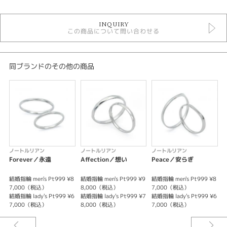
結婚指輪
INQUIRY
結婚指輪 ＞ 結婚指輪シンプル
この商品について問い合わせる
ノートルリアン
デザイン
同ブランドのその他の商品
シンプル
テイスト
結婚指輪 シンプル
性別
ノートルリアン
ノートルリアン
ノートルリアン
レディース
Forever／永遠
Affection／想い
Peace／安らぎ
メンズ
結婚指輪 men's Pt999 ¥8
結婚指輪 men's Pt999 ¥9
結婚指輪 men's Pt999 ¥8
7,000（税込）
8,000（税込）
7,000（税込）
紹介文
結婚指輪 lady's Pt999 ¥6
結婚指輪 lady's Pt999 ¥7
結婚指輪 lady's Pt999 ¥6
7,000（税込）
8,000（税込）
7,000（税込）
まるでリボンのような地金を中央で絞ったデザイン。
シンプルでありより立体感あるデザインです。