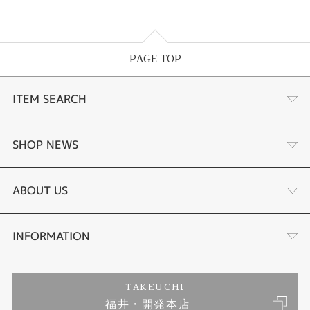
PAGE TOP
ITEM SEARCH
婚約指輪
SHOP NEWS
結婚指輪
タケウチのこだわり
ABOUT US
セットリング
プロポーズサポート
会社概要
INFORMATION
婚約ネックレス
ブランドリスト
店舗情報
ご来店予約
TAKEUCHI
福井・開発本店