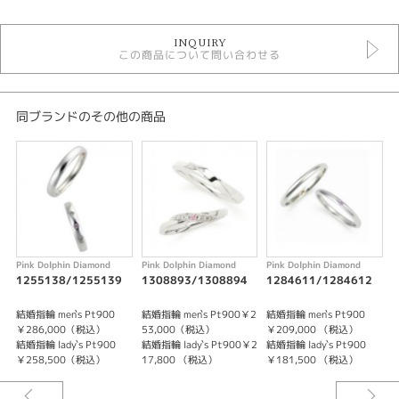
結婚指輪
INQUIRY
結婚指輪 ＞ 結婚指輪キュート
この商品について問い合わせる
Pink Dolphin Diamond 結婚指輪
デザイン
同ブランドのその他の商品
キュート
テイスト
結婚指輪 キュート
石種
Pink Dolphin Diamond
Pink Dolphin Diamond
Pink Dolphin Diamond
P
ピンクダイヤモンド
1255138/1255139
1308893/1308894
1284611/1284612
1
性別
結婚指輪 men`s Pt900
結婚指輪 men`s Pt900￥2
結婚指輪 men`s Pt900
結
￥286,000（税込）
53,000（税込）
￥209,000 （税込）
結婚指輪 lady`s Pt900
結婚指輪 lady`s Pt900￥2
結婚指輪 lady`s Pt900
結
レディース
￥258,500（税込）
17,800 （税込）
￥181,500 （税込）
￥
メンズ