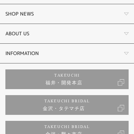
婚約指輪
SHOP NEWS
結婚指輪
タケウチのこだわり
ABOUT US
セットリング
プロポーズサポート
会社概要
INFORMATION
婚約ネックレス
ブランドリスト
店舗情報
ご来店予約
TAKEUCHI
福井・開発本店
エタニティリング
ジュエリーリフォーム
お客様の声
特定商取引に関する表記
TAKEUCHI BRIDAL
真珠
金沢・タテマチ店
福井指輪工房｜手作りペアリング
お問い合わせ
プライバシーポリシー
TAKEUCHI BRIDAL
時計
福井指輪工房｜手作り結婚指輪 and 婚約指輪