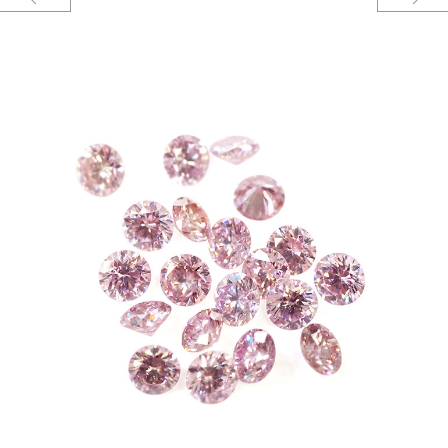
紹介文
Pink Dolphin Diamond 1307847/1255141
ボリュームのあるS字ウェーブリングは、指の奥までしっかり着けられるこ
とで指を綺麗に見せてくれる。
シンプルなデザインでどんな場面でも身に着けやすく、人気のデザイン。
センターに大きめのピンクダイヤモンドをあしらうことでリングにメリハリ
を与える。
ピンクドルフィンダイヤモンド
「約束された愛」それはピンクダイアの持つ石言葉 ピンクドルフィンに恋人
同士や夫婦で遭遇すると、その人には幸運が訪れ 生涯添い遂げられると言わ
れています。 リング内側に想いを込めて 永遠に続くふたりの幸せを見守る
絆。