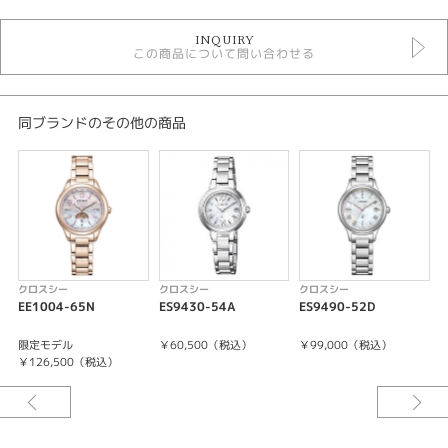
時計
INQUIRY
レディースウォッチ
この商品について問い合わせる
白文字盤
金属ベルト
ソーラー電波
クロスシー
同ブランドのその他の商品
クロスシー ＞ basicコレクション
5気圧防水以下
レディース 腕時計
腕時計
xC
クロスシー
クロスシー
クロスシー
紹介文
EE1004-65N
ES9430-54A
ES9490-52D
E
秒針停止機能
限定モデル
￥60,500（税込）
￥99,000（税込）
充電警告機能
￥126,500（税込）
過充電防止機能