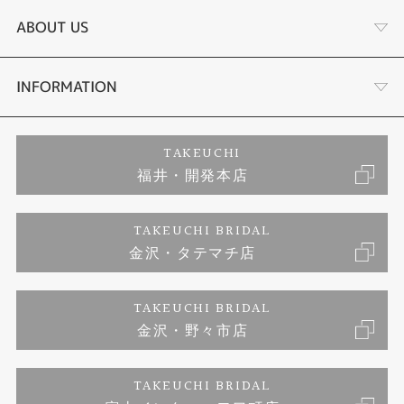
結婚指輪
タケウチのこだわり
ABOUT US
セットリング
プロポーズサポート
会社概要
INFORMATION
婚約ネックレス
ブランドリスト
店舗情報
ご来店予約
TAKEUCHI
福井・開発本店
エタニティリング
ジュエリーリフォーム
お客様の声
特定商取引に関する表記
TAKEUCHI BRIDAL
真珠
金沢・タテマチ店
福井指輪工房｜手作りペアリング
お問い合わせ
プライバシーポリシー
TAKEUCHI BRIDAL
時計
福井指輪工房｜手作り結婚指輪 and 婚約指輪
金沢・野々市店
福井指輪工房｜手作り婚約指輪 プロポーズプラン
TAKEUCHI BRIDAL