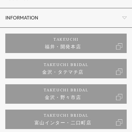
セットリング
プロポーズサポート
会社概要
INFORMATION
婚約ネックレス
ブランドリスト
店舗情報
ご来店予約
TAKEUCHI
福井・開発本店
エタニティリング
ジュエリーリフォーム
お客様の声
特定商取引に関する表記
TAKEUCHI BRIDAL
真珠
金沢・タテマチ店
福井指輪工房｜手作りペアリング
お問い合わせ
プライバシーポリシー
TAKEUCHI BRIDAL
時計
福井指輪工房｜手作り結婚指輪 and 婚約指輪
金沢・野々市店
福井指輪工房｜手作り婚約指輪 プロポーズプラン
TAKEUCHI BRIDAL
富山インター・二口町店