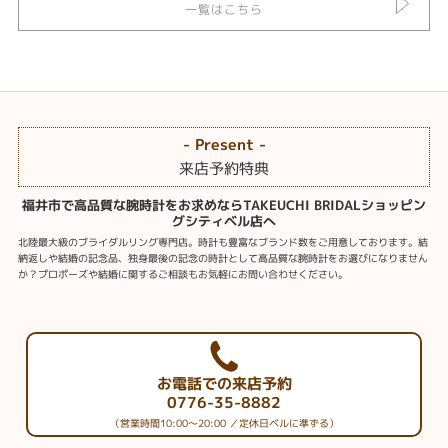
一覧はこちら
- Present -
来店予約特典
福井市で高品質な腕時計をお求めならTAKEUCHI BRIDALショッピン
グシティベル店へ
北陸最大級のブライダルリング専門店。時計も豊富なブランド数をご用意しております。結
納返しや結婚の記念品、独身最後の記念の時計として高品質な腕時計をお選びになりません
か？プロポーズや結婚に関するご相談もお気軽にお問い合わせください。
お電話での来店予約
0776-35-8882
（営業時間10:00～20:00 ／定休日ベルに準ずる）