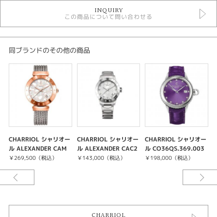
時計
INQUIRY
レディースウォッチ
この商品について問い合わせる
シャリオール
黒文字盤
その他ベルト
クォーツ
同ブランドのその他の商品
5気圧防水以下
レディース 腕時計
紹介文
らせん状のエレガントなツイストストラップは、留め具がなく、手首にぴっ
たりと沿うドレッシーな装着感です。ドレスだけでなく、シンプルな着こな
しに女性らしさを引き立てます。
CHARRIOL シャリオー
CHARRIOL シャリオー
CHARRIOL シャリオー
ル ALEXANDER CAM
ル ALEXANDER CAC2
ル CO36QS.369.003
ル
P.51.008
8S.910.001
D
￥269,500（税込）
￥143,000（税込）
￥198,000（税込）
CHARRIOL