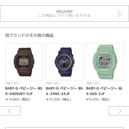
時計
INQUIRY
レディースウォッチ
この商品について問い合わせる
その他文字盤
その他ベルト
ソーラー電波
10気圧防水
同ブランドのその他の商品
ベビージー
レディース 腕時計
腕時計
BABY-G
紹介文
ベビージー
ベビージー
ベビージー
BABY-G ベビージー BG
BABY-G ベビージー BG
BABY-G ベビージー BL
ケースサイズ (H×W×D)：47.5×38.4×12.3mm
D-5000UET-5JF
A-2900-2AJF
X-560-3JF
-
•質量：42g
￥19,800（税込）
￥25,300（税込）
¥10,450（税込）
¥
•ケース・ベゼル材質： 樹脂／ステンレススチール
•樹脂バンド
•耐衝撃構造（ショックレジスト）
•無機ガラス
•ネオブライト