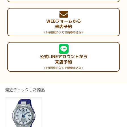
•操作音ON/OFF切替機能
•LEDライト（スーパーイルミネーター、残照機能付き）
• フル充電時からソーラー発電無しの状態での駆動時間
機能使用の場合：約8ヵ月
WEBフォームから
パワーセービング状態の場合：約20ヵ月
来店予約
（1分程度の入力で簡単申込み）
ホームタイム都市（受信機能対応都市） ／受信電波
東京、ソウル、台北／日本の標準電波JJY40・JJY60
（ホノルル）、（アンカレジ）、バンクーバー、ロサンゼルス、エドモント
ン、デンバー、メキシコシティ、シカゴ、ニューヨーク、ハリファックス、
公式LINEアカウントから
セントジョンズ／アメリカの標準電波WWVB
来店予約
リスボン、ロンドン、マドリード、パリ、ローマ、ベルリン、ストックホル
ム、ア テネ、（モスクワ）／イギリスの標準電波MSF・ドイツの標準電波D
（1分程度の入力で簡単申込み）
CF77
香港、北京／中国の標準電波BPC
※（ ）内の各都市は条件が良ければ受信する場合もあります。
※ 電波受信が行われない場合は、通常のクオーツ精度（平均月差±30秒）で
最近チェックした商品
動作します。