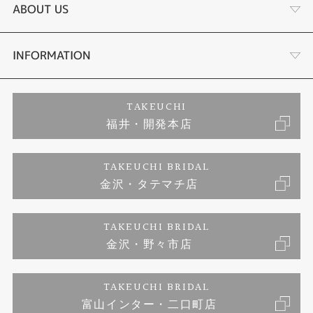
結婚指輪
タケウチのこだわり
ABOUT US
セットリング
プロポーズサポート
会社概要
INFORMATION
婚約ネックレス
ブランドリスト
店舗情報
ご来店予約
TAKEUCHI
福井・開発本店
エタニティリング
ジュエリーリフォーム
お客様の声
特定商取引に関する表記
TAKEUCHI BRIDAL
真珠
金沢・タテマチ店
福井指輪工房｜手作りペアリング
お問い合わせ
プライバシーポリシー
TAKEUCHI BRIDAL
時計
福井指輪工房｜手作り結婚指輪 and 婚約指輪
金沢・野々市店
福井指輪工房｜手作り婚約指輪 プロポーズプラン
TAKEUCHI BRIDAL
富山インター・二口町店