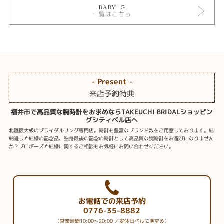
•10気圧防水
BABY-G
•LED：ホワイト
一覧はこちら
＜その他特徴＞
•タフソーラー（ソーラー充電システム）
•電波受信機能：自動受信（最大6回／日） （中国電波は最大5回／日）／手
動受信、
＜日本＞受信電波：JJY、周波数：40kHz／60kHz（福島／九州両局対応モ
デル）
- Present -
＜北米地域＞受信電波：WWVB、周波数：60kHz
来店予約特典
＜ヨーロッパ地域＞受信電波：MSF／DCF77、周波数：60kHz ／77.5kHz
＜中国＞受信電波：BPC、周波数：68.5kHz
福井市で高品質な腕時計をお求めならTAKEUCHI BRIDALショッピン
＊ホームタイム設定を受信可能な都市に設定すると、都市に合わせた局を受
グシティベル店へ
信します。尚、時差は選択した都市によって設定されます。
北陸最大級のブライダルリング専門店。時計も豊富なブランド数をご用意しております。結
•ワールドタイム：世界48都市（31タイムゾーン、サマータイム設定機能付
納返しや結婚の記念品、独身最後の記念の時計として高品質な腕時計をお選びになりません
き）＋UTC（協定世界時）の時刻表示、ホームタイムの都市入替機能
か？プロポーズや結婚に関するご相談もお気軽にお問い合わせください。
•ストップウオッチ（1/100秒、60分計、スプリット付き）
•タイマー（セット単位：1分、最大セット：60分、1秒単位で計測）
•時刻アラーム・時報
•バッテリーインジケーター表示
•パワーセービング機能（暗所では一定時間が経過すると表示を消して節電
お電話での来店予約
します）
0776-35-8882
•フルオートカレンダー
•12/24時間制表示切替
（営業時間10:00～20:00 ／定休日ベルに準ずる）