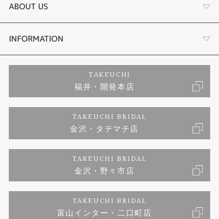
結婚指輪
タケウチのこだわり
ABOUT US
セットリング
プロポーズサポート
会社概要
INFORMATION
婚約ネックレス
ブランドリスト
店舗情報
ご来店予約
TAKEUCHI
福井・開発本店
エタニティリング
ジュエリーリフォーム
お客様の声
特定商取引に関する表記
TAKEUCHI BRIDAL
真珠
金沢・タテマチ店
福井指輪工房｜手作りペアリング
お問い合わせ
プライバシーポリシー
TAKEUCHI BRIDAL
時計
福井指輪工房｜手作り結婚指輪 and 婚約指輪
金沢・野々市店
福井指輪工房｜手作り婚約指輪 プロポーズプラン
TAKEUCHI BRIDAL
富山インター・二口町店