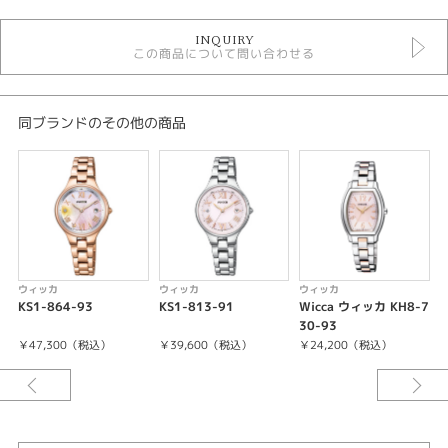
時計
INQUIRY
レディースウォッチ
この商品について問い合わせる
白文字盤
金属ベルト
ソーラー
ウィッカ
同ブランドのその他の商品
5気圧防水以下
レディース 腕時計
腕時計
wicca
紹介文
ウィッカ
ウィッカ
ウィッカ
KS1-864-93
KS1-813-91
Wicca ウィッカ KH8-7
かわいらしい伸びやかなインデックスながらも、視認性は抜群。
30-93
-
デイデイト機能もついており、オンオフ問わずに使いやすいデザインです。
￥47,300（税込）
￥39,600（税込）
￥24,200（税込）