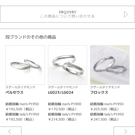
婚約指輪 ＞ 婚約指輪シンプル
INQUIRY
婚約指輪
この商品について問い合わせる
ラザールダイヤモンド 婚約指輪
人気ブランド婚約指輪
デザイン
同ブランドのその他の商品
シンプル
テイスト
婚約指輪 シンプル
紹介文
ラザールダイヤモンド
ラザールダイヤモンド
ラザールダイヤモンド
ペルセウス
LG023/LG024
フロックス
S字のようなデザイン。枠が中央に向かって絞っているのでより中央のダイ
ヤモンドが大きく感じられます。
結婚指輪 men's Pt950
結婚指輪 men's Pt900
結婚指輪 men's Pt950
結
￥192,500（税込）
￥170,500（税込）
￥203,500（税込）
結婚指輪 lady's Pt950
結婚指輪 lady's Pt900
結婚指輪 lady's Pt950
結
＊中石が0.18～0.19ctの場合の料金です。
￥192,500（税込）
￥214,500（税込）
￥247,500（税込）
＊中石のグレードが【G-SI2UP】の場合の料金です。