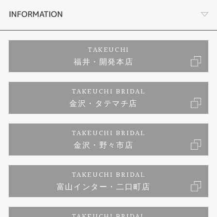
セットリング
プロポーズサポート
会社概要
INFORMATION
婚約ネックレス
ブランドリスト
店舗情報
ご来店予約
TAKEUCHI
福井・開発本店
エタニティリング
ジュエリーリフォーム
お客様の声
特定商取引に関する表記
TAKEUCHI BRIDAL
真珠
金沢・タテマチ店
福井指輪工房｜手作りペアリング
お問い合わせ
プライバシーポリシー
TAKEUCHI BRIDAL
時計
福井指輪工房｜手作り結婚指輪 and 婚約指輪
金沢・野々市店
福井指輪工房｜手作り婚約指輪 プロポーズプラン
TAKEUCHI BRIDAL
富山インター・二口町店
TAKEUCHI BRIDAL