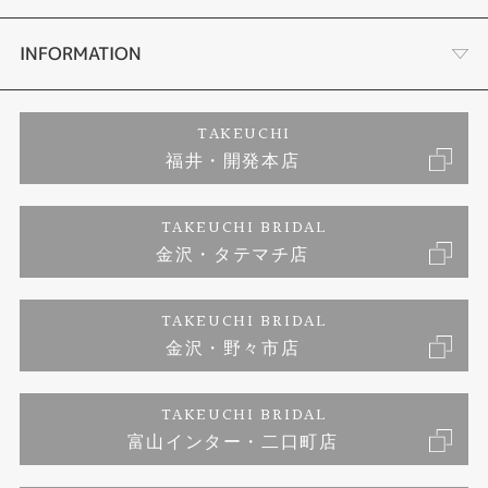
セットリング
プロポーズサポート
会社概要
INFORMATION
婚約ネックレス
ブランドリスト
店舗情報
ご来店予約
TAKEUCHI
福井・開発本店
エタニティリング
ジュエリーリフォーム
お客様の声
特定商取引に関する表記
TAKEUCHI BRIDAL
真珠
金沢・タテマチ店
福井指輪工房｜手作りペアリング
お問い合わせ
プライバシーポリシー
TAKEUCHI BRIDAL
時計
福井指輪工房｜手作り結婚指輪 and 婚約指輪
金沢・野々市店
福井指輪工房｜手作り婚約指輪 プロポーズプラン
TAKEUCHI BRIDAL
富山インター・二口町店