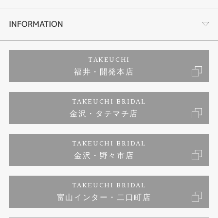
セットリング
プロポーズサポート
会社概要
INFORMATION
婚約ネックレス
ブランドリスト
店舗情報
ご来店予約
TAKEUCHI
福井・開発本店
エタニティリング
ジュエリーリフォーム
お客様の声
特定商取引に関する表記
TAKEUCHI BRIDAL
真珠
金沢・タテマチ店
福井指輪工房｜手作りペアリング
お問い合わせ
プライバシーポリシー
TAKEUCHI BRIDAL
時計
福井指輪工房｜手作り結婚指輪 and 婚約指輪
金沢・野々市店
福井指輪工房｜手作り婚約指輪 プロポーズプラン
TAKEUCHI BRIDAL
富山インター・二口町店