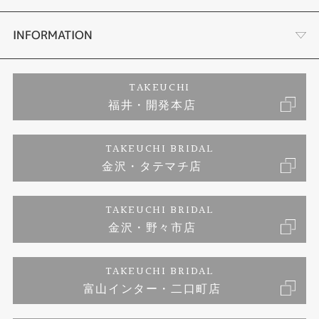
セットリング
プロポーズサポート
会社概要
INFORMATION
婚約ネックレス
ブランドリスト
店舗情報
ご来店予約
TAKEUCHI
福井・開発本店
エタニティリング
ジュエリーリフォーム
お客様の声
特定商取引に関する表記
TAKEUCHI BRIDAL
真珠
金沢・タテマチ店
福井指輪工房｜手作りペアリング
お問い合わせ
プライバシーポリシー
TAKEUCHI BRIDAL
時計
福井指輪工房｜手作り結婚指輪 and 婚約指輪
金沢・野々市店
福井指輪工房｜手作り婚約指輪 プロポーズプラン
TAKEUCHI BRIDAL
富山インター・二口町店