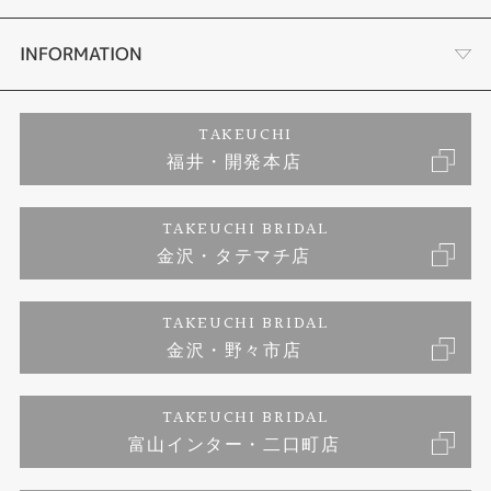
セットリング
プロポーズサポート
会社概要
INFORMATION
婚約ネックレス
ブランドリスト
店舗情報
ご来店予約
TAKEUCHI
福井・開発本店
エタニティリング
ジュエリーリフォーム
お客様の声
特定商取引に関する表記
TAKEUCHI BRIDAL
真珠
金沢・タテマチ店
福井指輪工房｜手作りペアリング
お問い合わせ
プライバシーポリシー
TAKEUCHI BRIDAL
時計
福井指輪工房｜手作り結婚指輪 and 婚約指輪
金沢・野々市店
福井指輪工房｜手作り婚約指輪 プロポーズプラン
TAKEUCHI BRIDAL
富山インター・二口町店