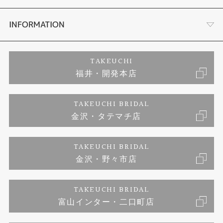
セットリング
プロポーズサポート
会社概要
INFORMATION
婚約ネックレス
ブランドリスト
店舗情報
ご来店予約
TAKEUCHI
福井・開発本店
エタニティリング
ジュエリーリフォーム
お客様の声
特定商取引に関する表記
TAKEUCHI BRIDAL
真珠
金沢・タテマチ店
福井指輪工房｜手作りペアリング
お問い合わせ
プライバシーポリシー
TAKEUCHI BRIDAL
時計
福井指輪工房｜手作り結婚指輪 and 婚約指輪
金沢・野々市店
福井指輪工房｜手作り婚約指輪 プロポーズプラン
TAKEUCHI BRIDAL
富山インター・二口町店