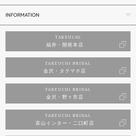
セットリング
プロポーズサポート
会社概要
INFORMATION
婚約ネックレス
ブランドリスト
店舗情報
ご来店予約
TAKEUCHI
福井・開発本店
エタニティリング
ジュエリーリフォーム
お客様の声
特定商取引に関する表記
TAKEUCHI BRIDAL
真珠
金沢・タテマチ店
福井指輪工房｜手作りペアリング
お問い合わせ
プライバシーポリシー
TAKEUCHI BRIDAL
時計
福井指輪工房｜手作り結婚指輪 and 婚約指輪
金沢・野々市店
福井指輪工房｜手作り婚約指輪 プロポーズプラン
TAKEUCHI BRIDAL
富山インター・二口町店