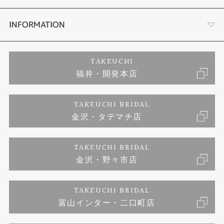
セットリング
プロポーズサポート
会社概要
INFORMATION
婚約ネックレス
ブランドリスト
店舗情報
ご来店予約
TAKEUCHI
福井・開発本店
エタニティリング
ジュエリーリフォーム
お客様の声
特定商取引に関する表記
TAKEUCHI BRIDAL
真珠
金沢・タテマチ店
福井指輪工房｜手作りペアリング
お問い合わせ
プライバシーポリシー
TAKEUCHI BRIDAL
時計
福井指輪工房｜手作り結婚指輪 and 婚約指輪
金沢・野々市店
福井指輪工房｜手作り婚約指輪 プロポーズプラン
TAKEUCHI BRIDAL
富山インター・二口町店