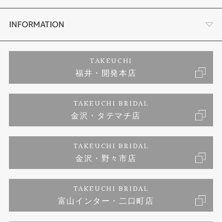
セットリング
プロポーズサポート
会社概要
INFORMATION
婚約ネックレス
ブランドリスト
店舗情報
ご来店予約
TAKEUCHI
福井・開発本店
エタニティリング
ジュエリーリフォーム
お客様の声
特定商取引に関する表記
TAKEUCHI BRIDAL
真珠
金沢・タテマチ店
福井指輪工房｜手作りペアリング
お問い合わせ
プライバシーポリシー
TAKEUCHI BRIDAL
時計
福井指輪工房｜手作り結婚指輪 and 婚約指輪
金沢・野々市店
福井指輪工房｜手作り婚約指輪 プロポーズプラン
TAKEUCHI BRIDAL
富山インター・二口町店