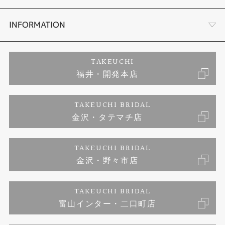
セットリング
プロポーズサポート
会社概要
INFORMATION
婚約ネックレス
ブランドリスト
店舗情報
ご来店予約
TAKEUCHI
福井・開発本店
エタニティリング
ジュエリーリフォーム
お客様の声
特定商取引に関する表記
TAKEUCHI BRIDAL
真珠
金沢・タテマチ店
福井指輪工房｜手作りペアリング
お問い合わせ
プライバシーポリシー
TAKEUCHI BRIDAL
時計
福井指輪工房｜手作り結婚指輪 and 婚約指輪
金沢・野々市店
福井指輪工房｜手作り婚約指輪 プロポーズプラン
TAKEUCHI BRIDAL
富山インター・二口町店