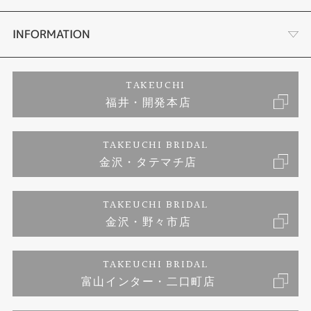
セットリング
プロポーズサポート
会社概要
INFORMATION
婚約ネックレス
ブランドリスト
店舗情報
ご来店予約
TAKEUCHI
福井・開発本店
エタニティリング
ジュエリーリフォーム
お客様の声
特定商取引に関する表記
TAKEUCHI BRIDAL
真珠
金沢・タテマチ店
福井指輪工房｜手作りペアリング
お問い合わせ
プライバシーポリシー
TAKEUCHI BRIDAL
時計
福井指輪工房｜手作り結婚指輪 and 婚約指輪
金沢・野々市店
福井指輪工房｜手作り婚約指輪 プロポーズプラン
TAKEUCHI BRIDAL
富山インター・二口町店