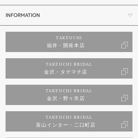
セットリング
プロポーズサポート
会社概要
INFORMATION
婚約ネックレス
ブランドリスト
店舗情報
ご来店予約
TAKEUCHI
福井・開発本店
エタニティリング
ジュエリーリフォーム
お客様の声
特定商取引に関する表記
TAKEUCHI BRIDAL
真珠
金沢・タテマチ店
福井指輪工房｜手作りペアリング
お問い合わせ
プライバシーポリシー
TAKEUCHI BRIDAL
時計
福井指輪工房｜手作り結婚指輪 and 婚約指輪
金沢・野々市店
福井指輪工房｜手作り婚約指輪 プロポーズプラン
TAKEUCHI BRIDAL
富山インター・二口町店