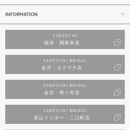
セットリング
プロポーズサポート
会社概要
INFORMATION
婚約ネックレス
ブランドリスト
店舗情報
ご来店予約
TAKEUCHI
福井・開発本店
エタニティリング
ジュエリーリフォーム
お客様の声
特定商取引に関する表記
TAKEUCHI BRIDAL
真珠
金沢・タテマチ店
福井指輪工房｜手作りペアリング
お問い合わせ
プライバシーポリシー
TAKEUCHI BRIDAL
時計
福井指輪工房｜手作り結婚指輪 and 婚約指輪
金沢・野々市店
福井指輪工房｜手作り婚約指輪 プロポーズプラン
TAKEUCHI BRIDAL
富山インター・二口町店