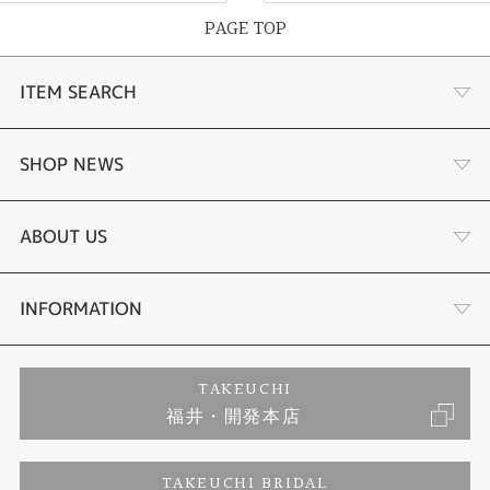
PAGE TOP
ITEM SEARCH
婚約指輪
SHOP NEWS
結婚指輪
タケウチのこだわり
ABOUT US
セットリング
プロポーズサポート
会社概要
INFORMATION
婚約ネックレス
ブランドリスト
店舗情報
ご来店予約
TAKEUCHI
福井・開発本店
エタニティリング
ジュエリーリフォーム
お客様の声
特定商取引に関する表記
TAKEUCHI BRIDAL